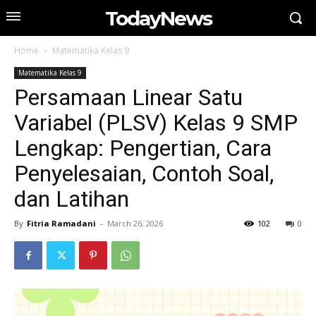
TodayNews
Home
Matematika Kelas 9
Matematika Kelas 9
Persamaan Linear Satu
Variabel (PLSV) Kelas 9 SMP
Lengkap: Pengertian, Cara
Penyelesaian, Contoh Soal,
dan Latihan
By
Fitria Ramadani
-
March 26, 2026
102
0