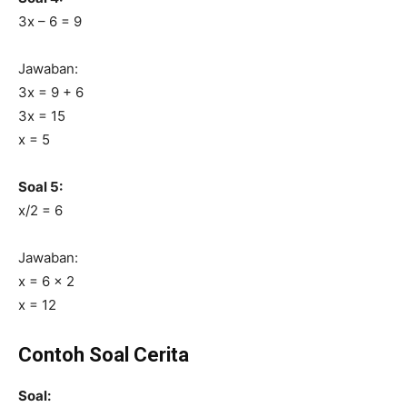
3x – 6 = 9
Jawaban:
3x = 9 + 6
3x = 15
x = 5
Soal 5:
x/2 = 6
Jawaban:
x = 6 × 2
x = 12
Contoh Soal Cerita
Soal: