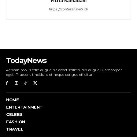
Fitria Ramadani
https://contekan.web.id/
TodayNews
Aenean mollis odio augue, sit amet sollicitudin augue ullamcorper
eget. Praesent tincidunt et neque congue efficitur.
HOME
ENTERTAINMENT
CELEBS
FASHION
TRAVEL