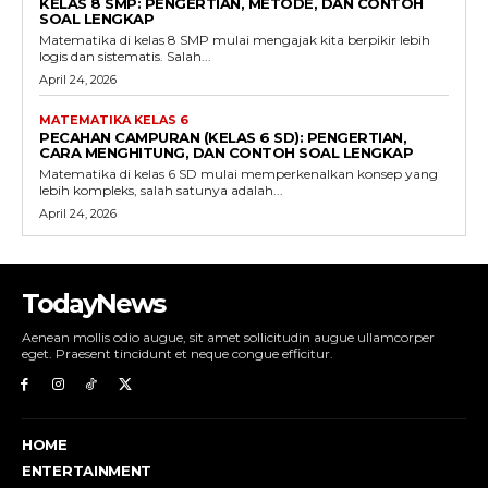
KELAS 8 SMP: PENGERTIAN, METODE, DAN CONTOH
SOAL LENGKAP
Matematika di kelas 8 SMP mulai mengajak kita berpikir lebih
logis dan sistematis. Salah...
April 24, 2026
MATEMATIKA KELAS 6
PECAHAN CAMPURAN (KELAS 6 SD): PENGERTIAN,
CARA MENGHITUNG, DAN CONTOH SOAL LENGKAP
Matematika di kelas 6 SD mulai memperkenalkan konsep yang
lebih kompleks, salah satunya adalah...
April 24, 2026
TodayNews
Aenean mollis odio augue, sit amet sollicitudin augue ullamcorper
eget. Praesent tincidunt et neque congue efficitur.
HOME
ENTERTAINMENT