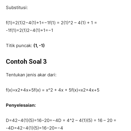
Substitusi:
f(1)=2(1)2−4(1)+1=−1f(1) = 2(1)^2 – 4(1) + 1 =
-1
f
(
1
)
=
2
(
1
)
2
−
4
(
1
)
+
1
=
−
1
Titik puncak:
(1, -1)
Contoh Soal 3
Tentukan jenis akar dari:
f(x)=x2+4x+5f(x) = x^2 + 4x + 5
f
(
x
)
=
x
2
+
4
x
+
5
Penyelesaian:
D=42−4(1)(5)=16−20=−4D = 4^2 – 4(1)(5) = 16 – 20 =
-4
D
=
4
2
−
4
(
1
)
(
5
)
=
16
−
20
=
−
4