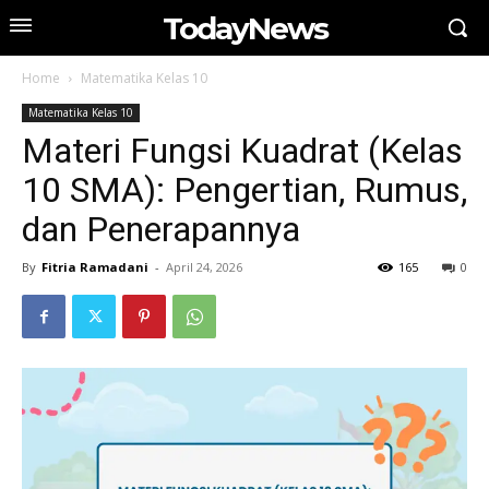
TodayNews
Home
Matematika Kelas 10
Matematika Kelas 10
Materi Fungsi Kuadrat (Kelas
10 SMA): Pengertian, Rumus,
dan Penerapannya
By
Fitria Ramadani
-
April 24, 2026
165
0