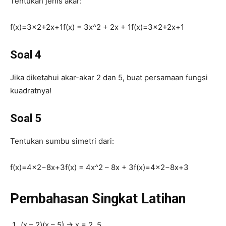
Tentukan jenis akar:
f(x)=3×2+2x+1f(x) = 3x^2 + 2x + 1
f
(
x
)
=
3
x
2
+
2
x
+
1
Soal 4
Jika diketahui akar-akar 2 dan 5, buat persamaan fungsi
kuadratnya!
Soal 5
Tentukan sumbu simetri dari:
f(x)=4×2−8x+3f(x) = 4x^2 – 8x + 3
f
(
x
)
=
4
x
2
−
8
x
+
3
Pembahasan Singkat Latihan
(x – 2)(x – 5) → x = 2, 5