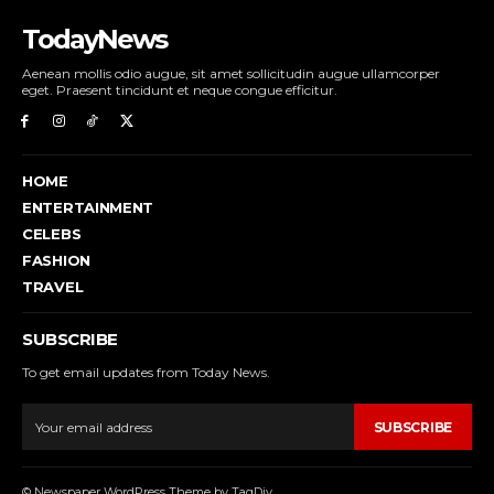
TodayNews
Aenean mollis odio augue, sit amet sollicitudin augue ullamcorper
eget. Praesent tincidunt et neque congue efficitur.
HOME
ENTERTAINMENT
CELEBS
FASHION
TRAVEL
SUBSCRIBE
To get email updates from Today News.
SUBSCRIBE
© Newspaper WordPress Theme by TagDiv