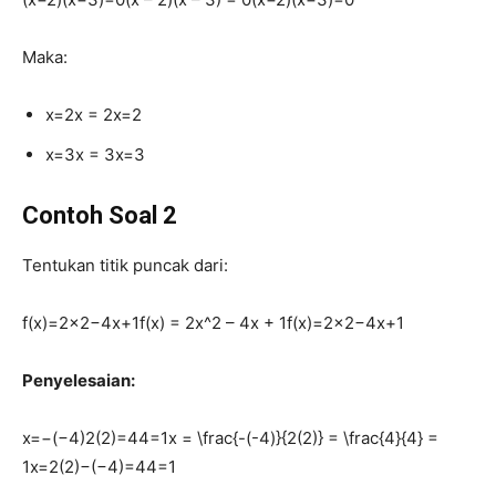
Maka:
x=2x = 2
x
=
2
x=3x = 3
x
=
3
Contoh Soal 2
Tentukan titik puncak dari:
f(x)=2×2−4x+1f(x) = 2x^2 – 4x + 1
f
(
x
)
=
2
x
2
−
4
x
+
1
Penyelesaian:
x=−(−4)2(2)=44=1x = \frac{-(-4)}{2(2)} = \frac{4}{4} =
1
x
=
2
(
2
)
−
(
−4
)
=
44
=
1