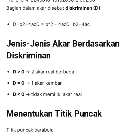
Bagian dalam akar disebut
diskriminan (D)
:
D=b2−4acD = b^2 – 4ac
D
=
b
2
−
4
a
c
Jenis-Jenis Akar Berdasarkan
Diskriminan
D > 0
→ 2 akar real berbeda
D = 0
→ 1 akar kembar
D < 0
→ tidak memiliki akar real
Menentukan Titik Puncak
Titik puncak parabola: