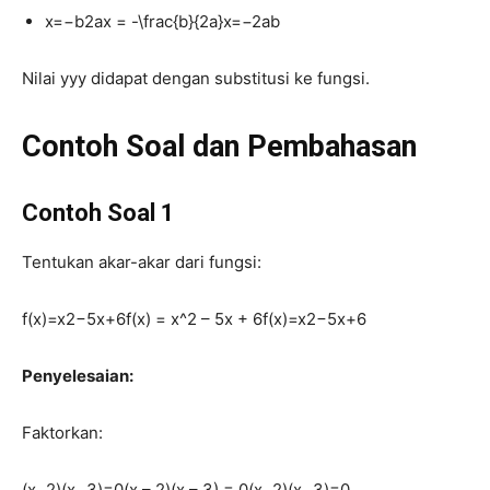
x=−b2ax = -\frac{b}{2a}
x
=
−
2
a
b
Nilai
yy
y
didapat dengan substitusi ke fungsi.
Contoh Soal dan Pembahasan
Contoh Soal 1
Tentukan akar-akar dari fungsi:
f(x)=x2−5x+6f(x) = x^2 – 5x + 6
f
(
x
)
=
x
2
−
5
x
+
6
Penyelesaian:
Faktorkan:
(x−2)(x−3)=0(x – 2)(x – 3) = 0
(
x
−
2
)
(
x
−
3
)
=
0