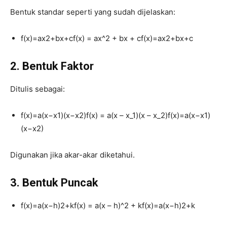
Bentuk standar seperti yang sudah dijelaskan:
f(x)=ax2+bx+cf(x) = ax^2 + bx + c
f
(
x
)
=
a
x
2
+
b
x
+
c
2. Bentuk Faktor
Ditulis sebagai:
f(x)=a(x−x1)(x−x2)f(x) = a(x – x_1)(x – x_2)
f
(
x
)
=
a
(
x
−
x
1
)
(
x
−
x
2
)
Digunakan jika akar-akar diketahui.
3. Bentuk Puncak
f(x)=a(x−h)2+kf(x) = a(x – h)^2 + k
f
(
x
)
=
a
(
x
−
h
)
2
+
k