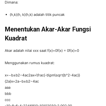
Dimana:
(h,k)(h, k)
(
h
,
k
)
adalah titik puncak
Menentukan Akar-Akar Fungsi
Kuadrat
Akar adalah nilai
xx
x
saat
f(x)=0f(x) = 0
f
(
x
)
=
0
Menggunakan rumus kuadrat:
x=−b±b2−4ac2ax=\frac{-b\pm\sqrt{b^2-4ac}}
{2a}
x
=
2
a
−
b
±
b
2
−
4
a
c
aa
a
bb
b
cc
c
-10-8-6-4-2246810-10102030-2.002.00