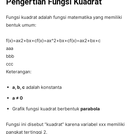
Pengertian Fungsi Kuadrat
Fungsi kuadrat adalah fungsi matematika yang memiliki
bentuk umum:
f(x)=ax2+bx+cf(x)=ax^2+bx+c
f
(
x
)
=
a
x
2
+
b
x
+
c
aa
a
bb
b
cc
c
Keterangan:
a, b, c
adalah konstanta
a ≠ 0
Grafik fungsi kuadrat berbentuk
parabola
Fungsi ini disebut “kuadrat” karena variabel
xx
x
memiliki
pangkat tertinggi 2.