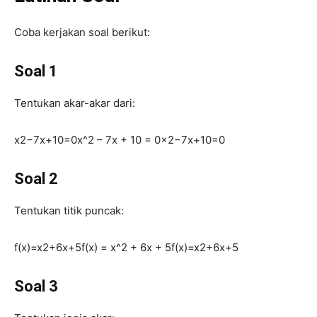
Coba kerjakan soal berikut:
Soal 1
Tentukan akar-akar dari:
x2−7x+10=0x^2 – 7x + 10 = 0
x
2
−
7
x
+
10
=
0
Soal 2
Tentukan titik puncak:
f(x)=x2+6x+5f(x) = x^2 + 6x + 5
f
(
x
)
=
x
2
+
6
x
+
5
Soal 3