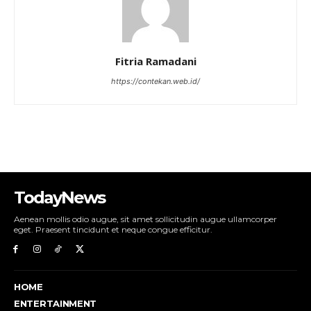
Fitria Ramadani
https://contekan.web.id/
TodayNews
Aenean mollis odio augue, sit amet sollicitudin augue ullamcorper
eget. Praesent tincidunt et neque congue efficitur.
HOME
ENTERTAINMENT