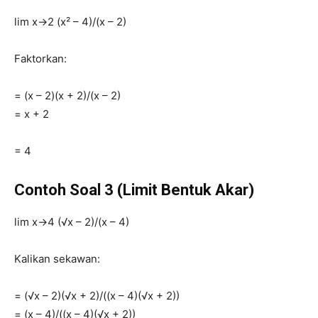
lim x→2 (x² – 4)/(x – 2)
Faktorkan:
= (x – 2)(x + 2)/(x – 2)
= x + 2
= 4
Contoh Soal 3 (Limit Bentuk Akar)
lim x→4 (√x – 2)/(x – 4)
Kalikan sekawan:
= (√x – 2)(√x + 2)/((x – 4)(√x + 2))
= (x – 4)/((x – 4)(√x + 2))