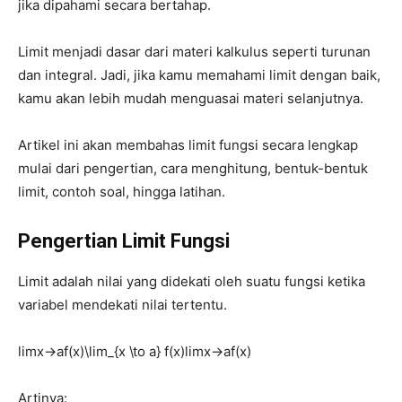
jika dipahami secara bertahap.
Limit menjadi dasar dari materi kalkulus seperti turunan
dan integral. Jadi, jika kamu memahami limit dengan baik,
kamu akan lebih mudah menguasai materi selanjutnya.
Artikel ini akan membahas limit fungsi secara lengkap
mulai dari pengertian, cara menghitung, bentuk-bentuk
limit, contoh soal, hingga latihan.
Pengertian Limit Fungsi
Limit adalah nilai yang didekati oleh suatu fungsi ketika
variabel mendekati nilai tertentu.
lim⁡x→af(x)\lim_{x \to a} f(x)
lim
x
→
a
f
(
x
)
Artinya: