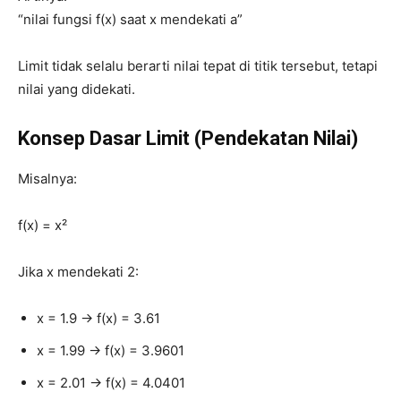
“nilai fungsi f(x) saat x mendekati a”
Limit tidak selalu berarti nilai tepat di titik tersebut, tetapi
nilai yang didekati.
Konsep Dasar Limit (Pendekatan Nilai)
Misalnya:
f(x) = x²
Jika x mendekati 2:
x = 1.9 → f(x) = 3.61
x = 1.99 → f(x) = 3.9601
x = 2.01 → f(x) = 4.0401