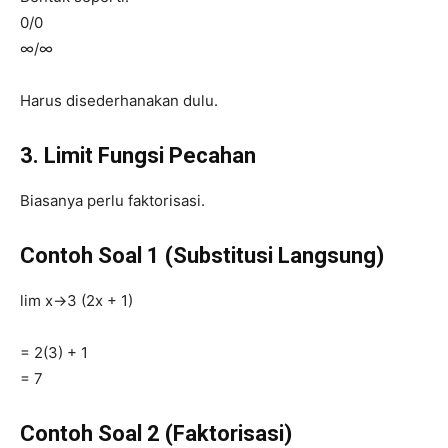
0/0
∞/∞
Harus disederhanakan dulu.
3. Limit Fungsi Pecahan
Biasanya perlu faktorisasi.
Contoh Soal 1 (Substitusi Langsung)
lim x→3 (2x + 1)
= 2(3) + 1
= 7
Contoh Soal 2 (Faktorisasi)