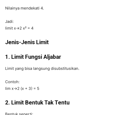
Nilainya mendekati 4.
Jadi:
limit x→2 x² = 4
Jenis-Jenis Limit
1. Limit Fungsi Aljabar
Limit yang bisa langsung disubstitusikan.
Contoh:
lim x→2 (x + 3) = 5
2. Limit Bentuk Tak Tentu
Bentuk seperti: