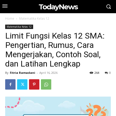
TodayNews
Home
Matematika Kelas 12
Matematika Kelas 12
Limit Fungsi Kelas 12 SMA:
Pengertian, Rumus, Cara
Mengerjakan, Contoh Soal,
dan Latihan Lengkap
By
Fitria Ramadani
-
April 16, 2026
264
0