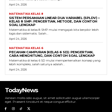
April 24, 2026
MATEMATIKA KELAS 8
SISTEM PERSAMAAN LINEAR DUA VARIABEL (SPLDV) –
KELAS 8 SMP: PENGERTIAN, METODE, DAN CONTOH
SOAL LENGKAP
Matematika di kelas 8 SMP mulai mengajak kita berpikir lebih
logis dan sistematis. Salah...
April 24, 2026
MATEMATIKA KELAS 6
PECAHAN CAMPURAN (KELAS 6 SD): PENGERTIAN,
CARA MENGHITUNG, DAN CONTOH SOAL LENGKAP
Matematika di kelas 6 SD mulai memperkenalkan konsep yang
lebih kompleks, salah satunya adalah...
April 24, 2026
TodayNews
Aenean mollis odio augue, sit amet sollicitudin augue ullamcorper
eget. Praesent tincidunt et neque congue efficitur.