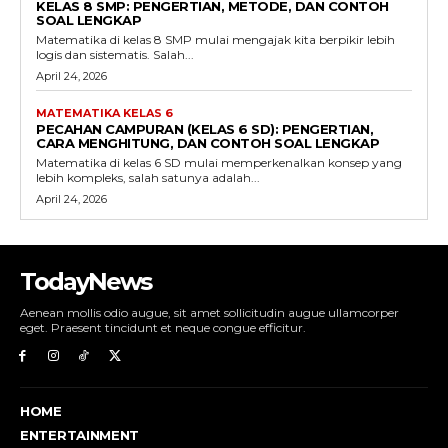
KELAS 8 SMP: PENGERTIAN, METODE, DAN CONTOH
SOAL LENGKAP
Matematika di kelas 8 SMP mulai mengajak kita berpikir lebih
logis dan sistematis. Salah...
April 24, 2026
MATEMATIKA KELAS 6
PECAHAN CAMPURAN (KELAS 6 SD): PENGERTIAN,
CARA MENGHITUNG, DAN CONTOH SOAL LENGKAP
Matematika di kelas 6 SD mulai memperkenalkan konsep yang
lebih kompleks, salah satunya adalah...
April 24, 2026
TodayNews
Aenean mollis odio augue, sit amet sollicitudin augue ullamcorper
eget. Praesent tincidunt et neque congue efficitur.
HOME
ENTERTAINMENT