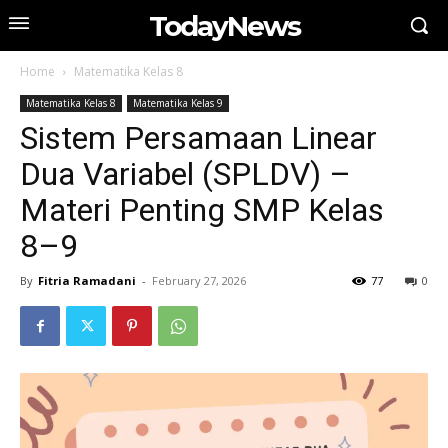
TodayNews
Home
Matematika Kelas 8
Matematika Kelas 8
Matematika Kelas 9
Sistem Persamaan Linear
Dua Variabel (SPLDV) –
Materi Penting SMP Kelas
8–9
By
Fitria Ramadani
-
February 27, 2026
77
0