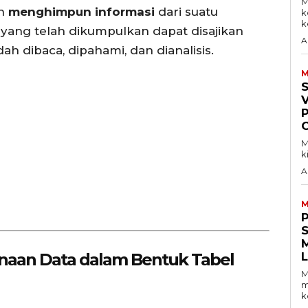
M
an
menghimpun informasi
dari suatu
k
ke
a yang telah dikumpulkan dapat disajikan
A
h dibaca, dipahami, dan dianalisis.
M
V
M
k
A
M
S
unaan Data dalam Bentuk Tabel
M
m
k