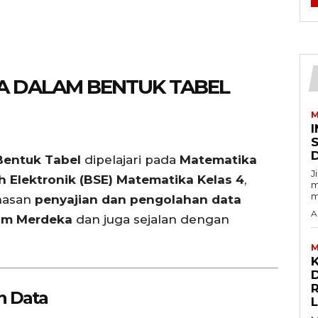
A DALAM BENTUK TABEL
M
I
entuk Tabel
dipelajari pada
Matematika
J
 Elektronik (BSE) Matematika Kelas 4
,
m
m
hasan
penyajian dan pengolahan data
A
um Merdeka
dan juga sejalan dengan
M
D
n Data