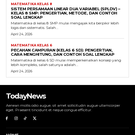
MATEMATIKA KELAS 8
SISTEM PERSAMAAN LINEAR DUA VARIABEL (SPLDV) –
KELAS 8 SMP: PENGERTIAN, METODE, DAN CONTOH
SOAL LENGKAP
Matematika di kelas 8 SMP mulai mengajak kita berpikir lebih
logis dan sistematis. Salah...
April 24, 2026
MATEMATIKA KELAS 6
PECAHAN CAMPURAN (KELAS 6 SD): PENGERTIAN,
CARA MENGHITUNG, DAN CONTOH SOAL LENGKAP
Matematika di kelas 6 SD mulai memperkenalkan konsep yang
lebih kompleks, salah satunya adalah...
April 24, 2026
TodayNews
Aenean mollis odio augue, sit amet sollicitudin augue ullamcorper
eget. Praesent tincidunt et neque congue efficitur.
HOME