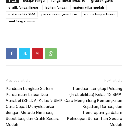
TAGS
belajar fungsi
fungsi linear kelas 10
gradien garis
grafik fungsi linear
latihan fungsi
matematika mudah
matematika SMA
persamaan garis lurus
rumus fungsi linear
soal fungsi linear
Previous article
Next article
Panduan Lengkap Sistem
Panduan Lengkap Peluang
Persamaan Linear Dua
(Probabilitas) Kelas 12 SMA:
Variabel (SPLDV) Kelas 9 SMP:
Cara Menghitung Kemungkinan
Cara Cepat Menyelesaikan
Kejadian, Rumus, dan
dengan Metode Eliminasi,
Penerapannya dalam
Substitusi, dan Grafik Secara
Kehidupan Sehari-hari Secara
Mudah
Mudah