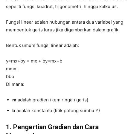
seperti fungsi kuadrat, trigonometri, hingga kalkulus.
Fungsi linear adalah hubungan antara dua variabel yang
membentuk garis lurus jika digambarkan dalam grafik.
Bentuk umum fungsi linear adalah:
y=mx+by = mx + b
y
=
m
x
+
b
mm
m
bb
b
Di mana:
m
adalah gradien (kemiringan garis)
b
adalah konstanta (titik potong sumbu Y)
1. Pengertian Gradien dan Cara