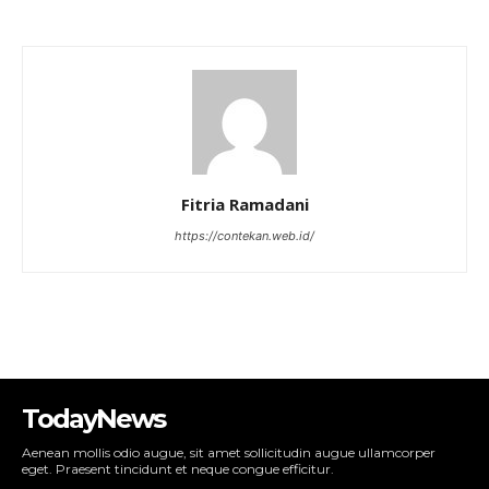
Fitria Ramadani
https://contekan.web.id/
TodayNews
Aenean mollis odio augue, sit amet sollicitudin augue ullamcorper
eget. Praesent tincidunt et neque congue efficitur.