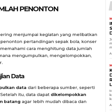
UMLAH PENONTON
M
I
 sering menjumpai kegiatan yang melibatkan
J
 penonton pertandingan sepak bola, konser
m
m
n memahami cara menghitung data jumlah
A
gaimana mengumpulkan, mengelompokkan,
r.
M
ian Data
D
ulkan data
dari beberapa sumber, seperti
M
. Setelah itu, data dapat
dikelompokkan
k
ke
m batang
agar lebih mudah dibaca dan
A