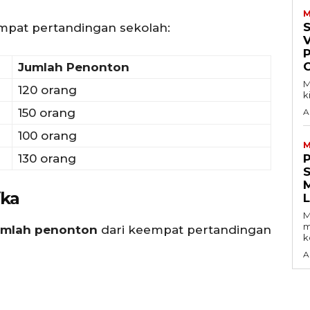
M
mpat pertandingan sekolah:
V
Jumlah Penonton
M
120 orang
k
150 orang
A
100 orang
M
130 orang
S
ika
M
m
jumlah penonton
dari keempat pertandingan
k
A