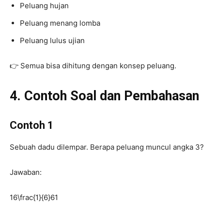
Peluang hujan
Peluang menang lomba
Peluang lulus ujian
👉 Semua bisa dihitung dengan konsep peluang.
4. Contoh Soal dan Pembahasan
Contoh 1
Sebuah dadu dilempar. Berapa peluang muncul angka 3?
Jawaban:
16\frac{1}{6}
61