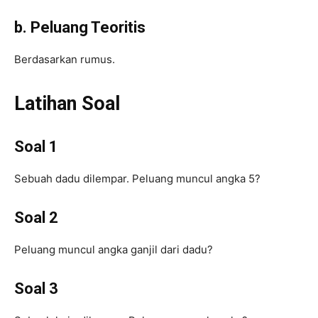
b. Peluang Teoritis
Berdasarkan rumus.
Latihan Soal
Soal 1
Sebuah dadu dilempar. Peluang muncul angka 5?
Soal 2
Peluang muncul angka ganjil dari dadu?
Soal 3