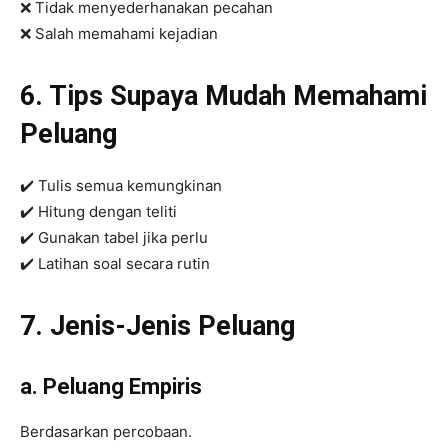
❌ Tidak menyederhanakan pecahan
❌ Salah memahami kejadian
6. Tips Supaya Mudah Memahami
Peluang
✔️ Tulis semua kemungkinan
✔️ Hitung dengan teliti
✔️ Gunakan tabel jika perlu
✔️ Latihan soal secara rutin
7. Jenis-Jenis Peluang
a. Peluang Empiris
Berdasarkan percobaan.