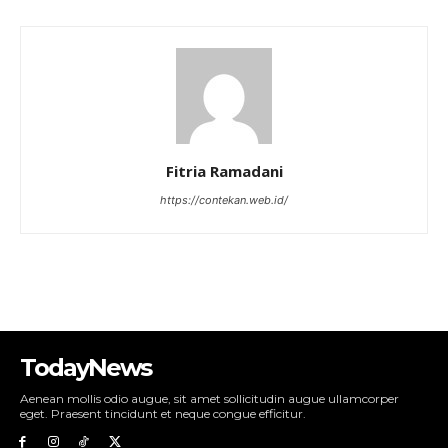
Fitria Ramadani
https://contekan.web.id/
TodayNews
Aenean mollis odio augue, sit amet sollicitudin augue ullamcorper
eget. Praesent tincidunt et neque congue efficitur.