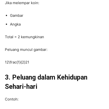
Jika melempar koin:
Gambar
Angka
Total = 2 kemungkinan
Peluang muncul gambar:
12\frac{1}{2}
21
3. Peluang dalam Kehidupan
Sehari-hari
Contoh: