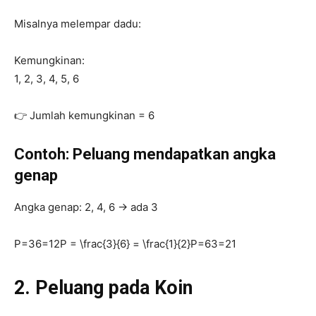
Misalnya melempar dadu:
Kemungkinan:
1, 2, 3, 4, 5, 6
👉 Jumlah kemungkinan = 6
Contoh: Peluang mendapatkan angka
genap
Angka genap: 2, 4, 6 → ada 3
P=36=12P = \frac{3}{6} = \frac{1}{2}
P
=
63
=
21
2. Peluang pada Koin