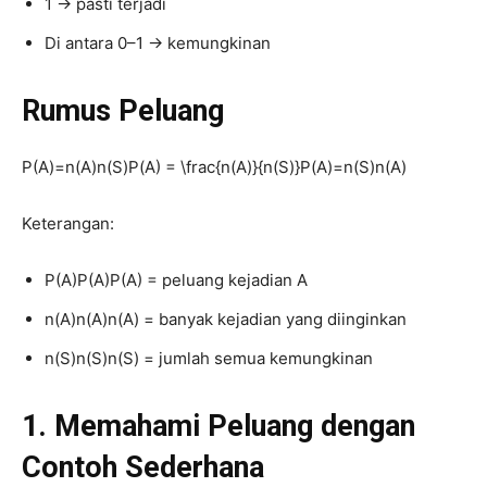
1 → pasti terjadi
Di antara 0–1 → kemungkinan
Rumus Peluang
P(A)=n(A)n(S)P(A) = \frac{n(A)}{n(S)}
P
(
A
)
=
n
(
S
)
n
(
A
)
Keterangan:
P(A)P(A)
P
(
A
)
= peluang kejadian A
n(A)n(A)
n
(
A
)
= banyak kejadian yang diinginkan
n(S)n(S)
n
(
S
)
= jumlah semua kemungkinan
1. Memahami Peluang dengan
Contoh Sederhana