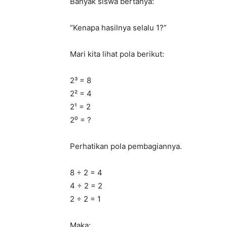
Banyak siswa bertanya:
“Kenapa hasilnya selalu 1?”
Mari kita lihat pola berikut:
2³ = 8
2² = 4
2¹ = 2
2⁰ = ?
Perhatikan pola pembagiannya.
8 ÷ 2 = 4
4 ÷ 2 = 2
2 ÷ 2 = 1
Maka: