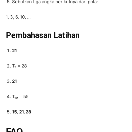
Sebutkan tiga angka berikutnya dari pola:
1, 3, 6, 10, …
Pembahasan Latihan
21
T₇ = 28
21
T₁₀ = 55
15, 21, 28
FAQ