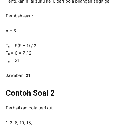
Tentukan nilai suku ke-6 dari pola bilangan segitiga.
Pembahasan:
n = 6
T₆ = 6(6 + 1) / 2
T₆ = 6 × 7 / 2
T₆ = 21
Jawaban:
21
Contoh Soal 2
Perhatikan pola berikut:
1, 3, 6, 10, 15, …