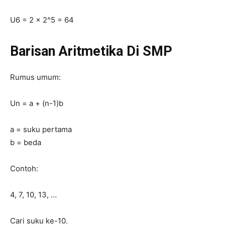
U6 = 2 × 2^5 = 64
Barisan Aritmetika Di SMP
Rumus umum:
Un = a + (n-1)b
a = suku pertama
b = beda
Contoh:
4, 7, 10, 13, …
Cari suku ke-10.