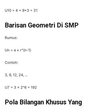
U10 = 4 + 9×3 = 31
Barisan Geometri Di SMP
Rumus:
Un = a × r^(n-1)
Contoh:
3, 6, 12, 24, …
U7 = 3 × 2^6 = 192
Pola Bilangan Khusus Yang