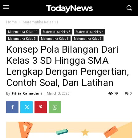
TodayNews
Home
Matematika Kelas 11
Matematika Kelas 11
Matematika Kelas 3
Matematika Kelas 4
Matematika Kelas 5
Matematika Kelas 8
Matematika Kelas 9
Konsep Pola Bilangan Dari
Kelas 3 SD Hingga SMA
Lengkap Dengan Pengertian,
Contoh Soal, Dan Latihan
By
Fitria Ramadani
-
March 3, 2026
79
0