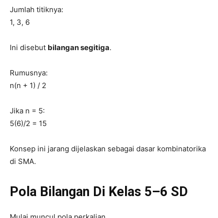
Jumlah titiknya:
1, 3, 6
Ini disebut
bilangan segitiga
.
Rumusnya:
n(n + 1) / 2
Jika n = 5:
5(6)/2 = 15
Konsep ini jarang dijelaskan sebagai dasar kombinatorika
di SMA.
Pola Bilangan Di Kelas 5–6 SD
Mulai muncul pola perkalian.