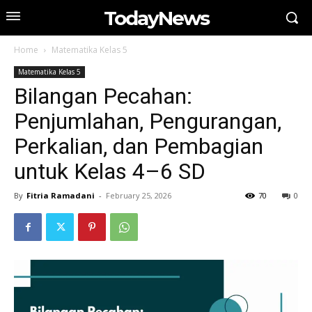
TodayNews
Home
Matematika Kelas 5
Matematika Kelas 5
Bilangan Pecahan:
Penjumlahan, Pengurangan,
Perkalian, dan Pembagian
untuk Kelas 4–6 SD
By
Fitria Ramadani
-
February 25, 2026
70
0