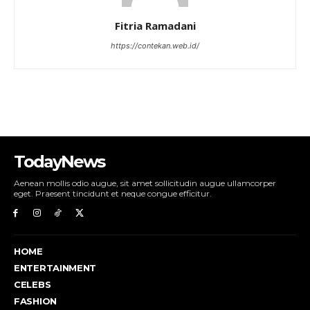
Fitria Ramadani
https://contekan.web.id/
TodayNews
Aenean mollis odio augue, sit amet sollicitudin augue ullamcorper
eget. Praesent tincidunt et neque congue efficitur.
HOME
ENTERTAINMENT
CELEBS
FASHION