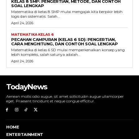
KELAS 8 SMP: PENGERTIAN, METODE, DAN CONTOH
SOAL LENGKAP
Matematika di kelas 8 SMP mulai mengajak kita berpikir lebih
logis dan sistematis. Salah...
April 24, 2026
MATEMATIKA KELAS 6
PECAHAN CAMPURAN (KELAS 6 SD): PENGERTIAN,
CARA MENGHITUNG, DAN CONTOH SOAL LENGKAP
Matematika di kelas 6 SD mulai memperkenalkan konsep yang
lebih kompleks, salah satunya adalah...
April 24, 2026
TodayNews
Aenean mollis odio augue, sit amet sollicitudin augue ullamcorper
eget. Praesent tincidunt et neque congue efficitur.
HOME
ENTERTAINMENT