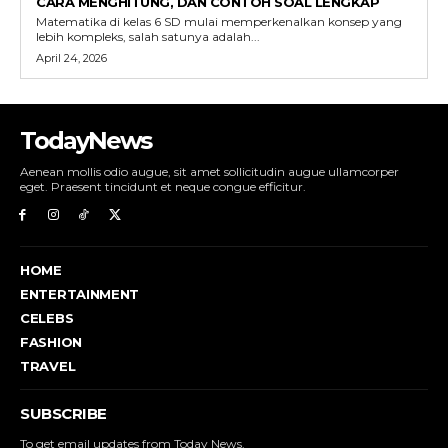
CARA MENGHITUNG, DAN CONTOH SOAL LENGKAP
Matematika di kelas 6 SD mulai memperkenalkan konsep yang
lebih kompleks, salah satunya adalah...
April 24, 2026
TodayNews
Aenean mollis odio augue, sit amet sollicitudin augue ullamcorper
eget. Praesent tincidunt et neque congue efficitur.
HOME
ENTERTAINMENT
CELEBS
FASHION
TRAVEL
SUBSCRIBE
To get email updates from Today News.