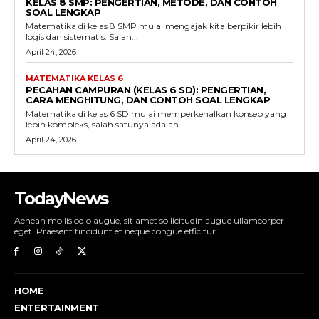
KELAS 8 SMP: PENGERTIAN, METODE, DAN CONTOH
SOAL LENGKAP
Matematika di kelas 8 SMP mulai mengajak kita berpikir lebih
logis dan sistematis. Salah...
April 24, 2026
MATEMATIKA KELAS 6
PECAHAN CAMPURAN (KELAS 6 SD): PENGERTIAN,
CARA MENGHITUNG, DAN CONTOH SOAL LENGKAP
Matematika di kelas 6 SD mulai memperkenalkan konsep yang
lebih kompleks, salah satunya adalah...
April 24, 2026
TodayNews
Aenean mollis odio augue, sit amet sollicitudin augue ullamcorper
eget. Praesent tincidunt et neque congue efficitur.
HOME
ENTERTAINMENT