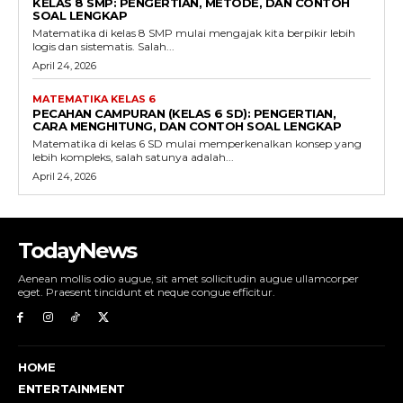
KELAS 8 SMP: PENGERTIAN, METODE, DAN CONTOH
SOAL LENGKAP
Matematika di kelas 8 SMP mulai mengajak kita berpikir lebih
logis dan sistematis. Salah...
April 24, 2026
MATEMATIKA KELAS 6
PECAHAN CAMPURAN (KELAS 6 SD): PENGERTIAN,
CARA MENGHITUNG, DAN CONTOH SOAL LENGKAP
Matematika di kelas 6 SD mulai memperkenalkan konsep yang
lebih kompleks, salah satunya adalah...
April 24, 2026
TodayNews
Aenean mollis odio augue, sit amet sollicitudin augue ullamcorper
eget. Praesent tincidunt et neque congue efficitur.
HOME
ENTERTAINMENT