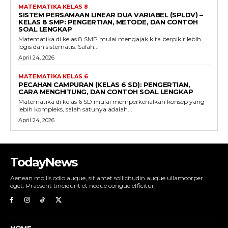
MATEMATIKA KELAS 8
SISTEM PERSAMAAN LINEAR DUA VARIABEL (SPLDV) –
KELAS 8 SMP: PENGERTIAN, METODE, DAN CONTOH
SOAL LENGKAP
Matematika di kelas 8 SMP mulai mengajak kita berpikir lebih
logis dan sistematis. Salah...
April 24, 2026
MATEMATIKA KELAS 6
PECAHAN CAMPURAN (KELAS 6 SD): PENGERTIAN,
CARA MENGHITUNG, DAN CONTOH SOAL LENGKAP
Matematika di kelas 6 SD mulai memperkenalkan konsep yang
lebih kompleks, salah satunya adalah...
April 24, 2026
TodayNews
Aenean mollis odio augue, sit amet sollicitudin augue ullamcorper
eget. Praesent tincidunt et neque congue efficitur.
HOME