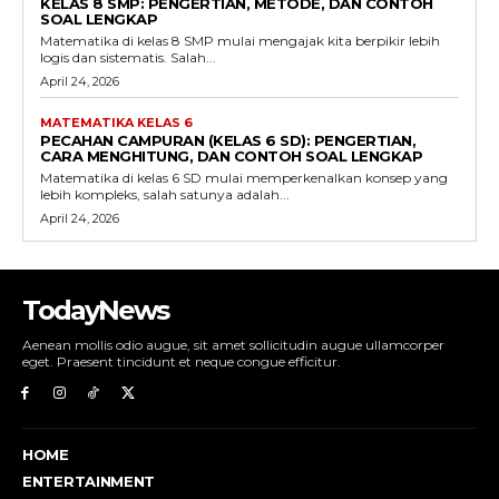
KELAS 8 SMP: PENGERTIAN, METODE, DAN CONTOH
SOAL LENGKAP
Matematika di kelas 8 SMP mulai mengajak kita berpikir lebih
logis dan sistematis. Salah...
April 24, 2026
MATEMATIKA KELAS 6
PECAHAN CAMPURAN (KELAS 6 SD): PENGERTIAN,
CARA MENGHITUNG, DAN CONTOH SOAL LENGKAP
Matematika di kelas 6 SD mulai memperkenalkan konsep yang
lebih kompleks, salah satunya adalah...
April 24, 2026
TodayNews
Aenean mollis odio augue, sit amet sollicitudin augue ullamcorper
eget. Praesent tincidunt et neque congue efficitur.
HOME
ENTERTAINMENT