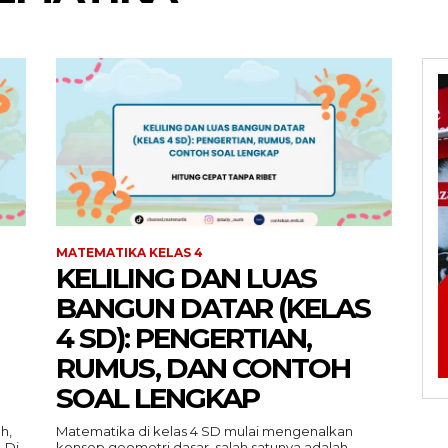
MATEMATIKA KELAS 4
KELILING DAN LUAS
BANGUN DATAR (KELAS
4 SD): PENGERTIAN,
RUMUS, DAN CONTOH
SOAL LENGKAP
h,
Matematika di kelas 4 SD mulai mengenalkan
 Di
konsep geometri dasar, salah satunya adalah