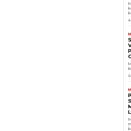
M
k
ke
A
M
V
M
k
A
M
S
M
m
k