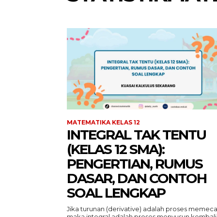
MATEMATIKA KELAS 12
INTEGRAL TAK TENTU
(KELAS 12 SMA):
PENGERTIAN, RUMUS
DASAR, DAN CONTOH
SOAL LENGKAP
Jika turunan (derivative) adalah proses memeca
maka integral adalah proses menyusun kembali.