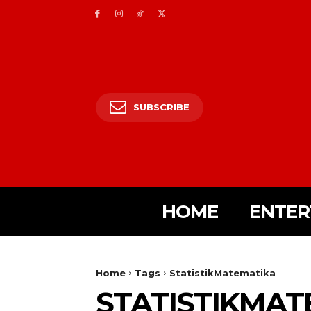
SUBSCRIBE
HOME
ENTER
Home
Tags
StatistikMatematika
STATISTIKMAT