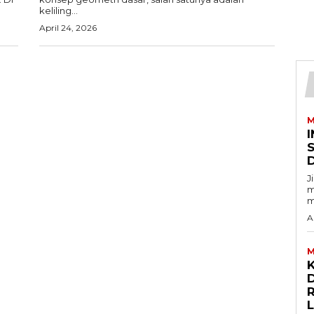
keliling...
April 24, 2026
M
I
J
m
m
A
M
D