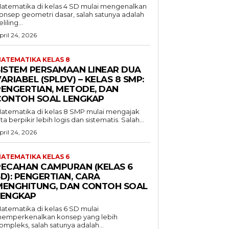
atematika di kelas 4 SD mulai mengenalkan
onsep geometri dasar, salah satunya adalah
liling...
pril 24, 2026
ATEMATIKA KELAS 8
SISTEM PERSAMAAN LINEAR DUA
ARIABEL (SPLDV) – KELAS 8 SMP:
PENGERTIAN, METODE, DAN
CONTOH SOAL LENGKAP
atematika di kelas 8 SMP mulai mengajak
ita berpikir lebih logis dan sistematis. Salah...
pril 24, 2026
ATEMATIKA KELAS 6
PECAHAN CAMPURAN (KELAS 6
D): PENGERTIAN, CARA
MENGHITUNG, DAN CONTOH SOAL
LENGKAP
atematika di kelas 6 SD mulai
emperkenalkan konsep yang lebih
ompleks, salah satunya adalah...