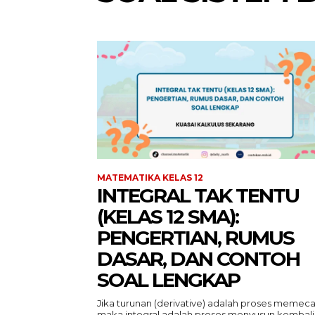
MATEMATIKA KELAS 12
INTEGRAL TAK TENTU
(KELAS 12 SMA):
PENGERTIAN, RUMUS
DASAR, DAN CONTOH
SOAL LENGKAP
Jika turunan (derivative) adalah proses memeca
maka integral adalah proses menyusun kembali.