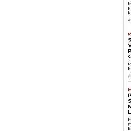
M
k
ke
A
M
V
M
k
A
M
S
M
m
k