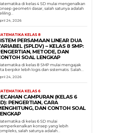
atematika di kelas 4 SD mulai mengenalkan
onsep geometri dasar, salah satunya adalah
liling...
pril 24, 2026
ATEMATIKA KELAS 8
SISTEM PERSAMAAN LINEAR DUA
ARIABEL (SPLDV) – KELAS 8 SMP:
PENGERTIAN, METODE, DAN
CONTOH SOAL LENGKAP
atematika di kelas 8 SMP mulai mengajak
ita berpikir lebih logis dan sistematis. Salah...
pril 24, 2026
ATEMATIKA KELAS 6
PECAHAN CAMPURAN (KELAS 6
D): PENGERTIAN, CARA
MENGHITUNG, DAN CONTOH SOAL
LENGKAP
atematika di kelas 6 SD mulai
emperkenalkan konsep yang lebih
ompleks, salah satunya adalah...