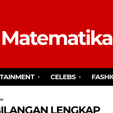
Matematika
TAINMENT
CELEBS
FASHI
ap
BILANGAN LENGKAP