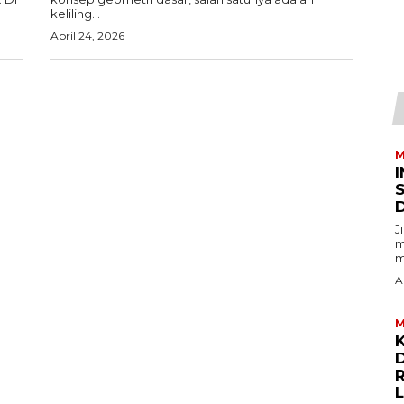
keliling...
April 24, 2026
M
I
J
m
m
A
M
D