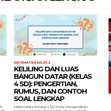
MATEMATIKA KELAS 4
KELILING DAN LUAS
BANGUN DATAR (KELAS
4 SD): PENGERTIAN,
RUMUS, DAN CONTOH
SOAL LENGKAP
h,
Matematika di kelas 4 SD mulai mengenalkan
 Di
konsep geometri dasar, salah satunya adalah