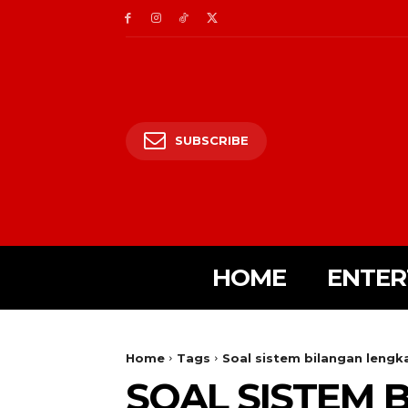
SUBSCRIBE
HOME
ENTER
Home
Tags
Soal sistem bilangan lengk
SOAL SISTEM 