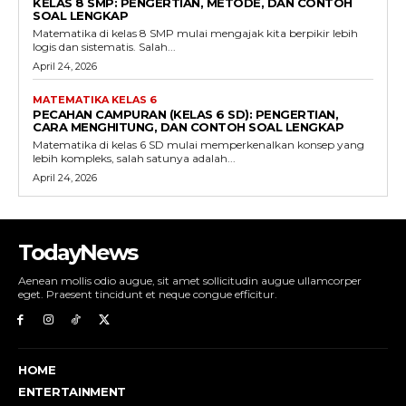
KELAS 8 SMP: PENGERTIAN, METODE, DAN CONTOH
SOAL LENGKAP
Matematika di kelas 8 SMP mulai mengajak kita berpikir lebih
logis dan sistematis. Salah...
April 24, 2026
MATEMATIKA KELAS 6
PECAHAN CAMPURAN (KELAS 6 SD): PENGERTIAN,
CARA MENGHITUNG, DAN CONTOH SOAL LENGKAP
Matematika di kelas 6 SD mulai memperkenalkan konsep yang
lebih kompleks, salah satunya adalah...
April 24, 2026
TodayNews
Aenean mollis odio augue, sit amet sollicitudin augue ullamcorper
eget. Praesent tincidunt et neque congue efficitur.
HOME
ENTERTAINMENT