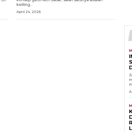
keliling...
April 24, 2026
M
I
J
m
m
A
M
D