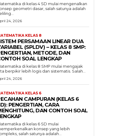
atematika di kelas 4 SD mulai mengenalkan
onsep geometri dasar, salah satunya adalah
liling...
pril 24, 2026
ATEMATIKA KELAS 8
SISTEM PERSAMAAN LINEAR DUA
ARIABEL (SPLDV) – KELAS 8 SMP:
PENGERTIAN, METODE, DAN
CONTOH SOAL LENGKAP
atematika di kelas 8 SMP mulai mengajak
ita berpikir lebih logis dan sistematis. Salah...
pril 24, 2026
ATEMATIKA KELAS 6
PECAHAN CAMPURAN (KELAS 6
D): PENGERTIAN, CARA
MENGHITUNG, DAN CONTOH SOAL
LENGKAP
atematika di kelas 6 SD mulai
emperkenalkan konsep yang lebih
ompleks, salah satunya adalah...