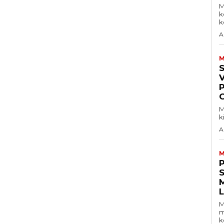
M
k
ke
A
M
V
M
k
A
M
S
M
m
k