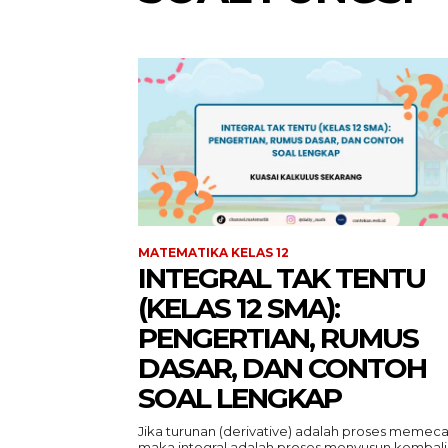
MATEMATIKA KELAS 12
INTEGRAL TAK TENTU
(KELAS 12 SMA):
PENGERTIAN, RUMUS
DASAR, DAN CONTOH
SOAL LENGKAP
Jika turunan (derivative) adalah proses memeca
maka integral adalah proses menyusun kembali.