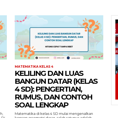
MATEMATIKA KELAS 4
KELILING DAN LUAS
BANGUN DATAR (KELAS
4 SD): PENGERTIAN,
RUMUS, DAN CONTOH
SOAL LENGKAP
h,
Matematika di kelas 4 SD mulai mengenalkan
 Di
konsep geometri dasar, salah satunya adalah