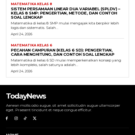
MATEMATIKA KELAS 8
SISTEM PERSAMAAN LINEAR DUA VARIABEL (SPLDV) –
KELAS 8 SMP: PENGERTIAN, METODE, DAN CONTOH
SOAL LENGKAP
Matematika di kelas 8 SMP mulai mengajak kita berpikir lebih
logis dan sistematis. Salah...
April 24, 2026
MATEMATIKA KELAS 6
PECAHAN CAMPURAN (KELAS 6 SD): PENGERTIAN,
CARA MENGHITUNG, DAN CONTOH SOAL LENGKAP
Matematika di kelas 6 SD mulai memperkenalkan konsep yang
lebih kompleks, salah satunya adalah...
April 24, 2026
TodayNews
Aenean mollis odio augue, sit amet sollicitudin augue ullamcorper
eget. Praesent tincidunt et neque congue efficitur.
HOME