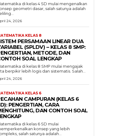
atematika di kelas 4 SD mulai mengenalkan
onsep geometri dasar, salah satunya adalah
liling...
pril 24, 2026
ATEMATIKA KELAS 8
SISTEM PERSAMAAN LINEAR DUA
ARIABEL (SPLDV) – KELAS 8 SMP:
PENGERTIAN, METODE, DAN
CONTOH SOAL LENGKAP
atematika di kelas 8 SMP mulai mengajak
ita berpikir lebih logis dan sistematis. Salah...
pril 24, 2026
ATEMATIKA KELAS 6
PECAHAN CAMPURAN (KELAS 6
D): PENGERTIAN, CARA
MENGHITUNG, DAN CONTOH SOAL
LENGKAP
atematika di kelas 6 SD mulai
emperkenalkan konsep yang lebih
ompleks, salah satunya adalah...