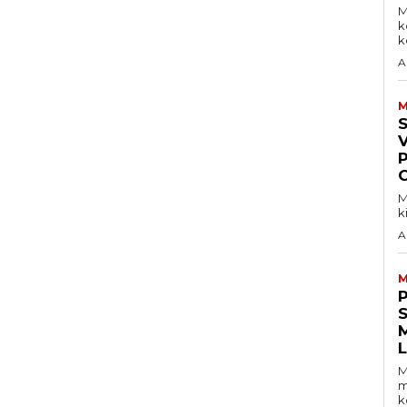
M
k
ke
A
M
V
M
k
A
M
S
M
m
k