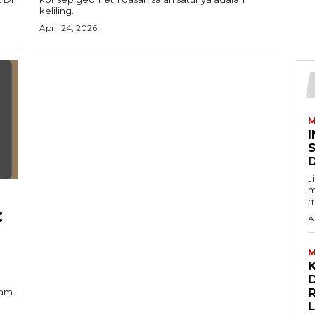
keliling...
April 24, 2026
M
I
J
m
m
:
A
M
D
lam