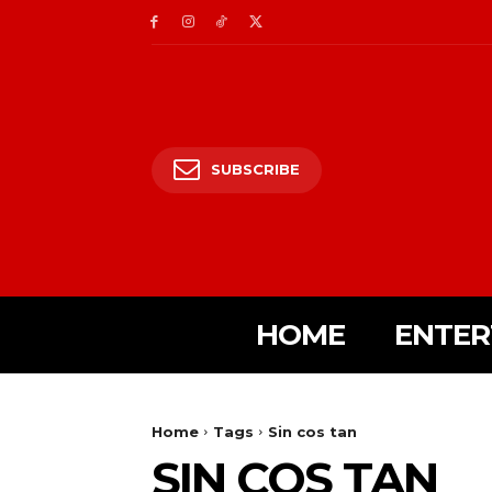
SUBSCRIBE
HOME
ENTER
Home
Tags
Sin cos tan
SIN COS TAN