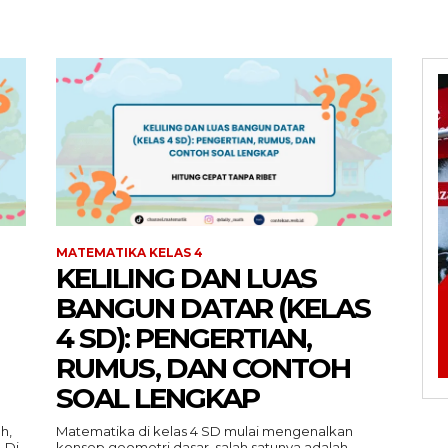
MATEMATIKA KELAS 4
KELILING DAN LUAS
BANGUN DATAR (KELAS
4 SD): PENGERTIAN,
RUMUS, DAN CONTOH
SOAL LENGKAP
h,
Matematika di kelas 4 SD mulai mengenalkan
 Di
konsep geometri dasar, salah satunya adalah