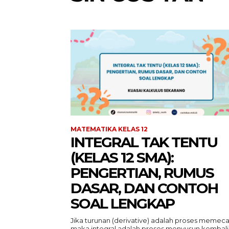
MATEMATIKA KELAS 12
INTEGRAL TAK TENTU
(KELAS 12 SMA):
PENGERTIAN, RUMUS
DASAR, DAN CONTOH
SOAL LENGKAP
Jika turunan (derivative) adalah proses memeca
maka integral adalah proses menyusun kembali.