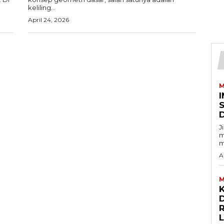
keliling...
April 24, 2026
M
I
J
m
m
A
M
D