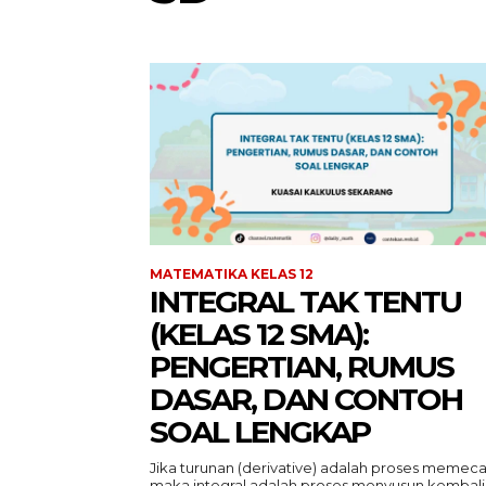
MATEMATIKA KELAS 12
INTEGRAL TAK TENTU
(KELAS 12 SMA):
PENGERTIAN, RUMUS
DASAR, DAN CONTOH
SOAL LENGKAP
Jika turunan (derivative) adalah proses memeca
maka integral adalah proses menyusun kembali.