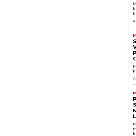
M
k
ke
A
M
V
M
k
A
M
S
M
m
k