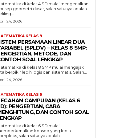
atematika di kelas 4 SD mulai mengenalkan
onsep geometri dasar, salah satunya adalah
liling...
pril 24, 2026
ATEMATIKA KELAS 8
SISTEM PERSAMAAN LINEAR DUA
ARIABEL (SPLDV) – KELAS 8 SMP:
PENGERTIAN, METODE, DAN
CONTOH SOAL LENGKAP
atematika di kelas 8 SMP mulai mengajak
ita berpikir lebih logis dan sistematis. Salah...
pril 24, 2026
ATEMATIKA KELAS 6
PECAHAN CAMPURAN (KELAS 6
D): PENGERTIAN, CARA
MENGHITUNG, DAN CONTOH SOAL
LENGKAP
atematika di kelas 6 SD mulai
emperkenalkan konsep yang lebih
ompleks, salah satunya adalah...