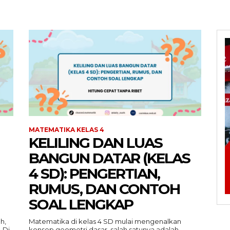
MATEMATIKA KELAS 4
KELILING DAN LUAS
BANGUN DATAR (KELAS
4 SD): PENGERTIAN,
RUMUS, DAN CONTOH
SOAL LENGKAP
h,
Matematika di kelas 4 SD mulai mengenalkan
 Di
konsep geometri dasar, salah satunya adalah