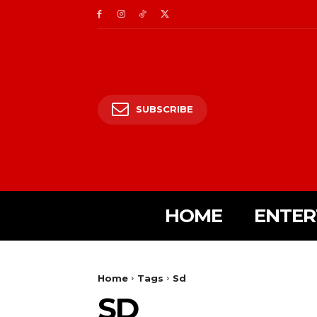
SUBSCRIBE
HOME
ENTER
Home
Tags
Sd
SD