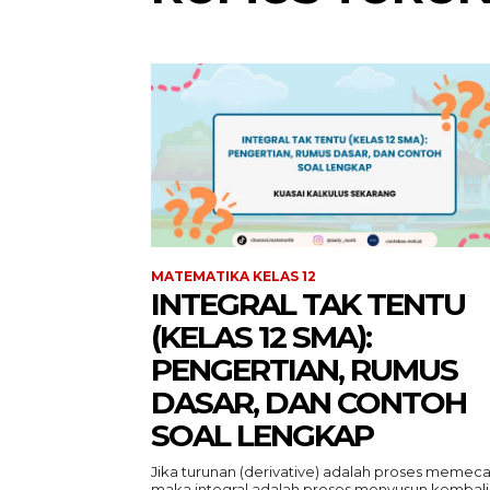
MATEMATIKA KELAS 12
INTEGRAL TAK TENTU
(KELAS 12 SMA):
PENGERTIAN, RUMUS
DASAR, DAN CONTOH
SOAL LENGKAP
Jika turunan (derivative) adalah proses memeca
maka integral adalah proses menyusun kembali.