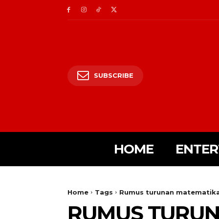
SUBSCRIBE
HOME
ENTER
Home
Tags
Rumus turunan matematik
RUMUS TURUN