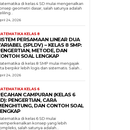
atematika di kelas 4 SD mulai mengenalkan
onsep geometri dasar, salah satunya adalah
liling...
pril 24, 2026
ATEMATIKA KELAS 8
SISTEM PERSAMAAN LINEAR DUA
ARIABEL (SPLDV) – KELAS 8 SMP:
PENGERTIAN, METODE, DAN
CONTOH SOAL LENGKAP
atematika di kelas 8 SMP mulai mengajak
ita berpikir lebih logis dan sistematis. Salah...
pril 24, 2026
ATEMATIKA KELAS 6
PECAHAN CAMPURAN (KELAS 6
D): PENGERTIAN, CARA
MENGHITUNG, DAN CONTOH SOAL
LENGKAP
atematika di kelas 6 SD mulai
emperkenalkan konsep yang lebih
ompleks, salah satunya adalah...