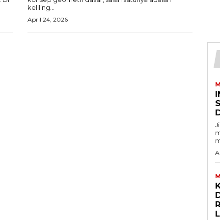
keliling...
April 24, 2026
M
I
J
m
m
A
M
D