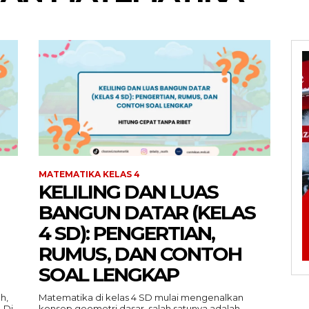
MATEMATIKA KELAS 4
KELILING DAN LUAS
BANGUN DATAR (KELAS
4 SD): PENGERTIAN,
RUMUS, DAN CONTOH
SOAL LENGKAP
h,
Matematika di kelas 4 SD mulai mengenalkan
 Di
konsep geometri dasar, salah satunya adalah