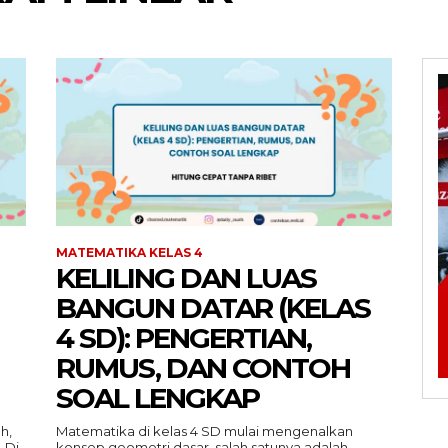
MATEMATIKA KELAS 4
KELILING DAN LUAS
BANGUN DATAR (KELAS
4 SD): PENGERTIAN,
RUMUS, DAN CONTOH
SOAL LENGKAP
h,
Matematika di kelas 4 SD mulai mengenalkan
 Di
konsep geometri dasar, salah satunya adalah