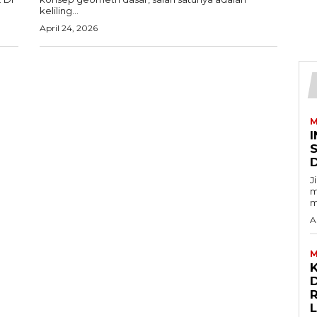
keliling...
April 24, 2026
M
I
J
m
m
A
M
D