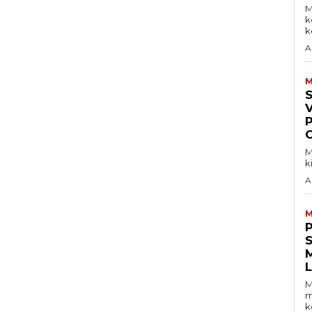
M
k
ke
A
M
V
M
k
A
M
S
M
m
k