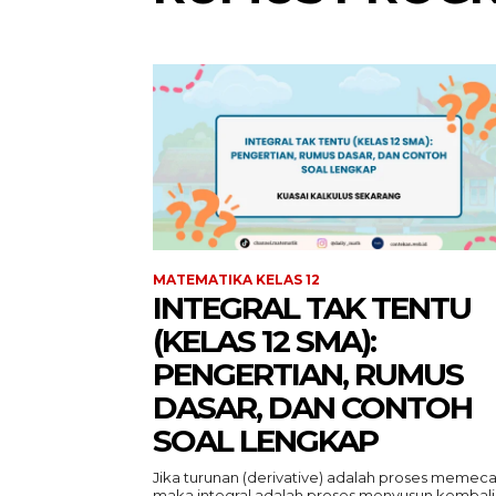
MATEMATIKA KELAS 12
INTEGRAL TAK TENTU
(KELAS 12 SMA):
PENGERTIAN, RUMUS
DASAR, DAN CONTOH
SOAL LENGKAP
Jika turunan (derivative) adalah proses memeca
maka integral adalah proses menyusun kembali.