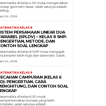
atematika di kelas 4 SD mulai mengenalkan
onsep geometri dasar, salah satunya adalah
liling...
pril 24, 2026
ATEMATIKA KELAS 8
SISTEM PERSAMAAN LINEAR DUA
ARIABEL (SPLDV) – KELAS 8 SMP:
PENGERTIAN, METODE, DAN
CONTOH SOAL LENGKAP
atematika di kelas 8 SMP mulai mengajak
ita berpikir lebih logis dan sistematis. Salah...
pril 24, 2026
ATEMATIKA KELAS 6
PECAHAN CAMPURAN (KELAS 6
D): PENGERTIAN, CARA
MENGHITUNG, DAN CONTOH SOAL
LENGKAP
atematika di kelas 6 SD mulai
emperkenalkan konsep yang lebih
ompleks, salah satunya adalah...