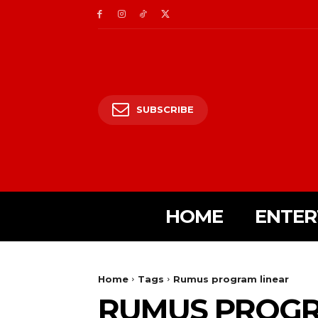
SUBSCRIBE
HOME
ENTER
Home
Tags
Rumus program linear
RUMUS PROGR