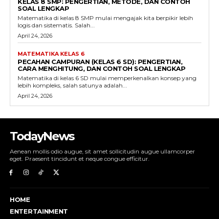
KELAS 8 SMP: PENGERTIAN, METODE, DAN CONTOH
SOAL LENGKAP
Matematika di kelas 8 SMP mulai mengajak kita berpikir lebih
logis dan sistematis. Salah...
April 24, 2026
MATEMATIKA KELAS 6
PECAHAN CAMPURAN (KELAS 6 SD): PENGERTIAN,
CARA MENGHITUNG, DAN CONTOH SOAL LENGKAP
Matematika di kelas 6 SD mulai memperkenalkan konsep yang
lebih kompleks, salah satunya adalah...
April 24, 2026
TodayNews
Aenean mollis odio augue, sit amet sollicitudin augue ullamcorper
eget. Praesent tincidunt et neque congue efficitur.
HOME
ENTERTAINMENT