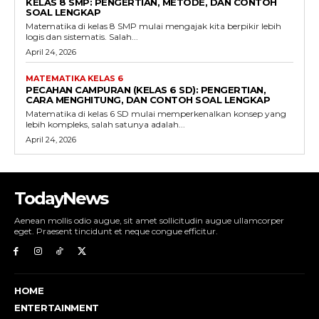
KELAS 8 SMP: PENGERTIAN, METODE, DAN CONTOH
SOAL LENGKAP
Matematika di kelas 8 SMP mulai mengajak kita berpikir lebih
logis dan sistematis. Salah...
April 24, 2026
MATEMATIKA KELAS 6
PECAHAN CAMPURAN (KELAS 6 SD): PENGERTIAN,
CARA MENGHITUNG, DAN CONTOH SOAL LENGKAP
Matematika di kelas 6 SD mulai memperkenalkan konsep yang
lebih kompleks, salah satunya adalah...
April 24, 2026
TodayNews
Aenean mollis odio augue, sit amet sollicitudin augue ullamcorper
eget. Praesent tincidunt et neque congue efficitur.
HOME
ENTERTAINMENT