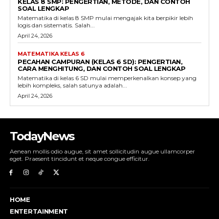
KELAS 8 SMP: PENGERTIAN, METODE, DAN CONTOH
SOAL LENGKAP
Matematika di kelas 8 SMP mulai mengajak kita berpikir lebih
logis dan sistematis. Salah...
April 24, 2026
MATEMATIKA KELAS 6
PECAHAN CAMPURAN (KELAS 6 SD): PENGERTIAN,
CARA MENGHITUNG, DAN CONTOH SOAL LENGKAP
Matematika di kelas 6 SD mulai memperkenalkan konsep yang
lebih kompleks, salah satunya adalah...
April 24, 2026
TodayNews
Aenean mollis odio augue, sit amet sollicitudin augue ullamcorper
eget. Praesent tincidunt et neque congue efficitur.
HOME
ENTERTAINMENT