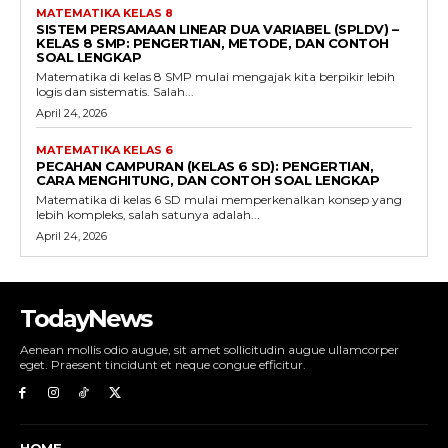
MATEMATIKA KELAS 8
SISTEM PERSAMAAN LINEAR DUA VARIABEL (SPLDV) –
KELAS 8 SMP: PENGERTIAN, METODE, DAN CONTOH
SOAL LENGKAP
Matematika di kelas 8 SMP mulai mengajak kita berpikir lebih
logis dan sistematis. Salah...
April 24, 2026
MATEMATIKA KELAS 6
PECAHAN CAMPURAN (KELAS 6 SD): PENGERTIAN,
CARA MENGHITUNG, DAN CONTOH SOAL LENGKAP
Matematika di kelas 6 SD mulai memperkenalkan konsep yang
lebih kompleks, salah satunya adalah...
April 24, 2026
TodayNews
Aenean mollis odio augue, sit amet sollicitudin augue ullamcorper
eget. Praesent tincidunt et neque congue efficitur.
HOME