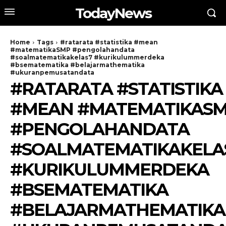
TodayNews
Home
Tags
#ratarata #statistika #mean
#matematikaSMP #pengolahandata
#soalmatematikakelas7 #kurikulummerdeka
#bsematematika #belajarmathematika
#ukuranpemusatandata
#RATARATA #STATISTIKA
#MEAN #MATEMATIKAS
#PENGOLAHANDATA
#SOALMATEMATIKAKELA
#KURIKULUMMERDEKA
#BSEMATEMATIKA
#BELAJARMATHEMATIKA