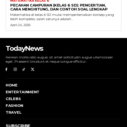
MATEMATIKA KELAS 6
PECAHAN CAMPURAN (KELAS 6 SD): PENGERTIAN,
CARA MENGHITUNG, DAN CONTOH SOAL LENGKAP
Matematika di kelas 6 SD mulai memperkenalkan konsep yang
lebih kompleks, salah satunya adalah...
April 24, 2026
TodayNews
Aenean mollis odio augue, sit amet sollicitudin augue ullamcorper
eget. Praesent tincidunt et neque congue efficitur.
HOME
ENTERTAINMENT
CELEBS
FASHION
TRAVEL
SUBSCRIBE