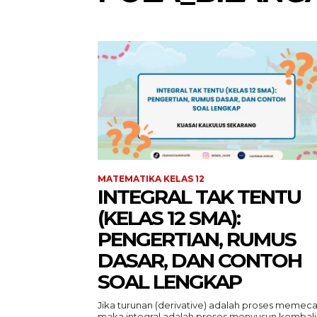
MATEMATIKA KELAS 12
INTEGRAL TAK TENTU
(KELAS 12 SMA):
PENGERTIAN, RUMUS
DASAR, DAN CONTOH
SOAL LENGKAP
Jika turunan (derivative) adalah proses memeca
maka integral adalah proses menyusun kembali.