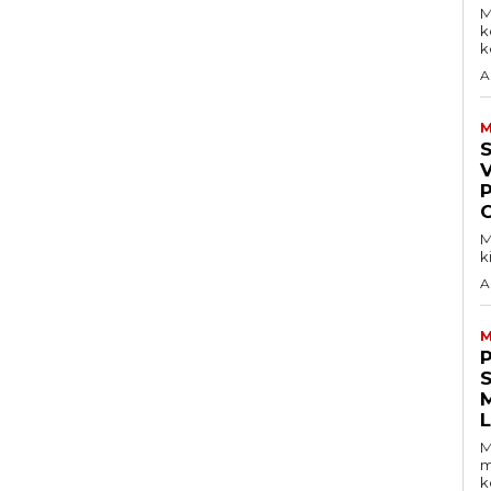
M
k
ke
A
M
V
M
k
A
M
S
M
m
k