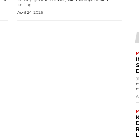
keliling...
April 24, 2026
M
I
J
m
m
A
M
D