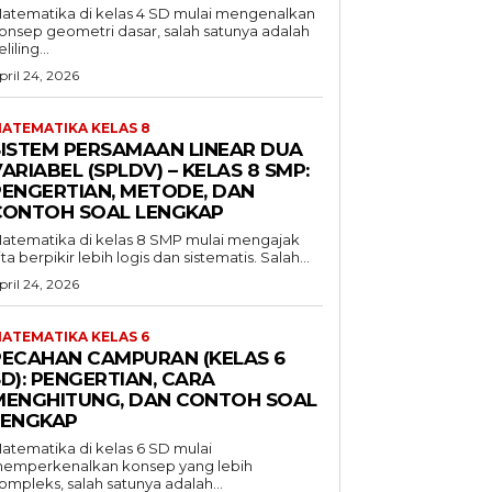
atematika di kelas 4 SD mulai mengenalkan
onsep geometri dasar, salah satunya adalah
liling...
pril 24, 2026
ATEMATIKA KELAS 8
SISTEM PERSAMAAN LINEAR DUA
ARIABEL (SPLDV) – KELAS 8 SMP:
PENGERTIAN, METODE, DAN
CONTOH SOAL LENGKAP
atematika di kelas 8 SMP mulai mengajak
ita berpikir lebih logis dan sistematis. Salah...
pril 24, 2026
ATEMATIKA KELAS 6
PECAHAN CAMPURAN (KELAS 6
D): PENGERTIAN, CARA
MENGHITUNG, DAN CONTOH SOAL
LENGKAP
atematika di kelas 6 SD mulai
emperkenalkan konsep yang lebih
ompleks, salah satunya adalah...