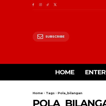
SUBSCRIBE
HOME
ENTER
Home
Tags
Pola_bilangan
POLA_BILANG