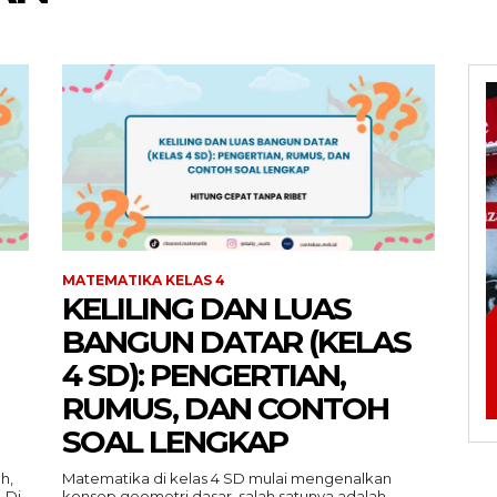
MATEMATIKA KELAS 4
KELILING DAN LUAS
BANGUN DATAR (KELAS
4 SD): PENGERTIAN,
RUMUS, DAN CONTOH
SOAL LENGKAP
h,
Matematika di kelas 4 SD mulai mengenalkan
 Di
konsep geometri dasar, salah satunya adalah