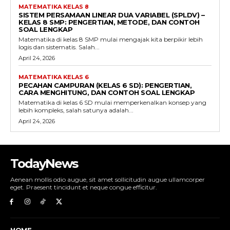
MATEMATIKA KELAS 8
SISTEM PERSAMAAN LINEAR DUA VARIABEL (SPLDV) –
KELAS 8 SMP: PENGERTIAN, METODE, DAN CONTOH
SOAL LENGKAP
Matematika di kelas 8 SMP mulai mengajak kita berpikir lebih
logis dan sistematis. Salah...
April 24, 2026
MATEMATIKA KELAS 6
PECAHAN CAMPURAN (KELAS 6 SD): PENGERTIAN,
CARA MENGHITUNG, DAN CONTOH SOAL LENGKAP
Matematika di kelas 6 SD mulai memperkenalkan konsep yang
lebih kompleks, salah satunya adalah...
April 24, 2026
TodayNews
Aenean mollis odio augue, sit amet sollicitudin augue ullamcorper
eget. Praesent tincidunt et neque congue efficitur.
HOME