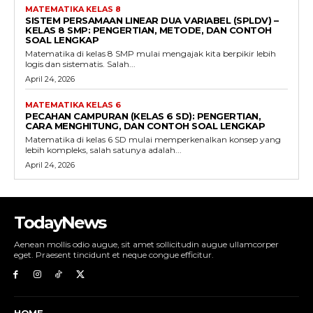
MATEMATIKA KELAS 8
SISTEM PERSAMAAN LINEAR DUA VARIABEL (SPLDV) –
KELAS 8 SMP: PENGERTIAN, METODE, DAN CONTOH
SOAL LENGKAP
Matematika di kelas 8 SMP mulai mengajak kita berpikir lebih
logis dan sistematis. Salah...
April 24, 2026
MATEMATIKA KELAS 6
PECAHAN CAMPURAN (KELAS 6 SD): PENGERTIAN,
CARA MENGHITUNG, DAN CONTOH SOAL LENGKAP
Matematika di kelas 6 SD mulai memperkenalkan konsep yang
lebih kompleks, salah satunya adalah...
April 24, 2026
TodayNews
Aenean mollis odio augue, sit amet sollicitudin augue ullamcorper
eget. Praesent tincidunt et neque congue efficitur.
HOME