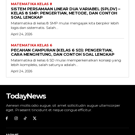
MATEMATIKA KELAS 8
SISTEM PERSAMAAN LINEAR DUA VARIABEL (SPLDV) –
KELAS 8 SMP: PENGERTIAN, METODE, DAN CONTOH
SOAL LENGKAP
Matematika di kelas 8 SMP mulai mengajak kita berpikir lebih
logis dan sistematis. Salah...
April 24, 2026
MATEMATIKA KELAS 6
PECAHAN CAMPURAN (KELAS 6 SD): PENGERTIAN,
CARA MENGHITUNG, DAN CONTOH SOAL LENGKAP
Matematika di kelas 6 SD mulai memperkenalkan konsep yang
lebih kompleks, salah satunya adalah...
April 24, 2026
TodayNews
Aenean mollis odio augue, sit amet sollicitudin augue ullamcorper
eget. Praesent tincidunt et neque congue efficitur.
HOME