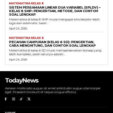
MATEMATIKA KELAS 8
SISTEM PERSAMAAN LINEAR DUA VARIABEL (SPLDV) –
KELAS 8 SMP: PENGERTIAN, METODE, DAN CONTOH
SOAL LENGKAP
Matematika di kelas 8 SMP mulai mengajak kita berpikir lebih
logis dan sistematis. Salah...
April 24, 2026
MATEMATIKA KELAS 6
PECAHAN CAMPURAN (KELAS 6 SD): PENGERTIAN,
CARA MENGHITUNG, DAN CONTOH SOAL LENGKAP
Matematika di kelas 6 SD mulai memperkenalkan konsep yang
lebih kompleks, salah satunya adalah...
April 24, 2026
TodayNews
Aenean mollis odio augue, sit amet sollicitudin augue ullamcorper
eget. Praesent tincidunt et neque congue efficitur.
HOME