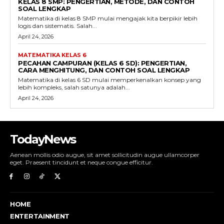
KELAS 8 SMP: PENGERTIAN, METODE, DAN CONTOH
SOAL LENGKAP
Matematika di kelas 8 SMP mulai mengajak kita berpikir lebih
logis dan sistematis. Salah...
April 24, 2026
MATEMATIKA KELAS 6
PECAHAN CAMPURAN (KELAS 6 SD): PENGERTIAN,
CARA MENGHITUNG, DAN CONTOH SOAL LENGKAP
Matematika di kelas 6 SD mulai memperkenalkan konsep yang
lebih kompleks, salah satunya adalah...
April 24, 2026
TodayNews
Aenean mollis odio augue, sit amet sollicitudin augue ullamcorper
eget. Praesent tincidunt et neque congue efficitur.
HOME
ENTERTAINMENT