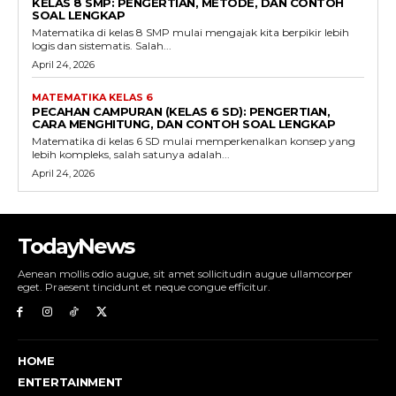
KELAS 8 SMP: PENGERTIAN, METODE, DAN CONTOH
SOAL LENGKAP
Matematika di kelas 8 SMP mulai mengajak kita berpikir lebih
logis dan sistematis. Salah...
April 24, 2026
MATEMATIKA KELAS 6
PECAHAN CAMPURAN (KELAS 6 SD): PENGERTIAN,
CARA MENGHITUNG, DAN CONTOH SOAL LENGKAP
Matematika di kelas 6 SD mulai memperkenalkan konsep yang
lebih kompleks, salah satunya adalah...
April 24, 2026
TodayNews
Aenean mollis odio augue, sit amet sollicitudin augue ullamcorper
eget. Praesent tincidunt et neque congue efficitur.
HOME
ENTERTAINMENT