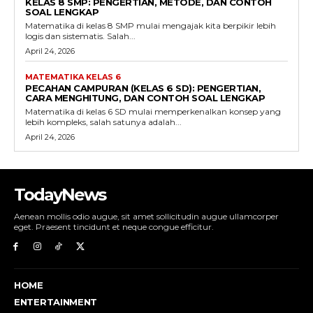
KELAS 8 SMP: PENGERTIAN, METODE, DAN CONTOH
SOAL LENGKAP
Matematika di kelas 8 SMP mulai mengajak kita berpikir lebih
logis dan sistematis. Salah...
April 24, 2026
MATEMATIKA KELAS 6
PECAHAN CAMPURAN (KELAS 6 SD): PENGERTIAN,
CARA MENGHITUNG, DAN CONTOH SOAL LENGKAP
Matematika di kelas 6 SD mulai memperkenalkan konsep yang
lebih kompleks, salah satunya adalah...
April 24, 2026
TodayNews
Aenean mollis odio augue, sit amet sollicitudin augue ullamcorper
eget. Praesent tincidunt et neque congue efficitur.
HOME
ENTERTAINMENT