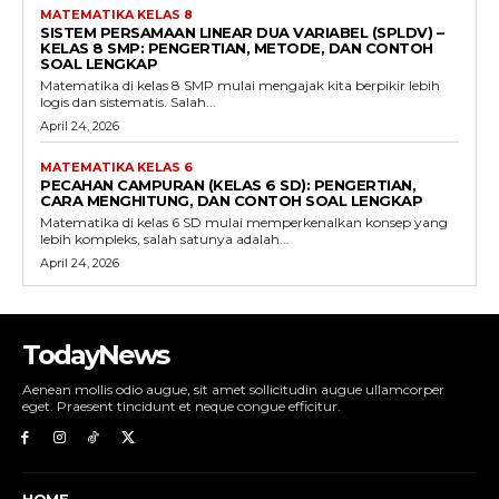
MATEMATIKA KELAS 8
SISTEM PERSAMAAN LINEAR DUA VARIABEL (SPLDV) –
KELAS 8 SMP: PENGERTIAN, METODE, DAN CONTOH
SOAL LENGKAP
Matematika di kelas 8 SMP mulai mengajak kita berpikir lebih
logis dan sistematis. Salah...
April 24, 2026
MATEMATIKA KELAS 6
PECAHAN CAMPURAN (KELAS 6 SD): PENGERTIAN,
CARA MENGHITUNG, DAN CONTOH SOAL LENGKAP
Matematika di kelas 6 SD mulai memperkenalkan konsep yang
lebih kompleks, salah satunya adalah...
April 24, 2026
TodayNews
Aenean mollis odio augue, sit amet sollicitudin augue ullamcorper
eget. Praesent tincidunt et neque congue efficitur.
HOME