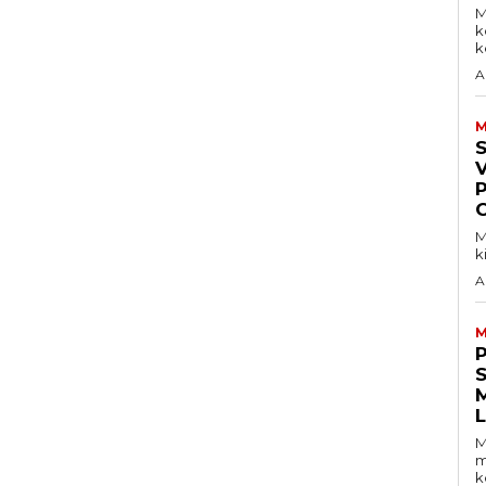
M
k
ke
A
M
V
M
k
A
M
S
M
m
k