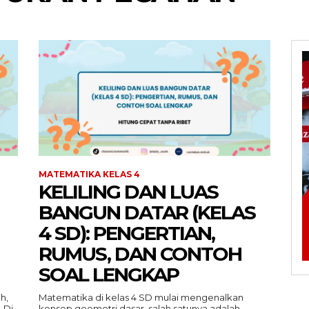
MATEMATIKA KELAS 4
KELILING DAN LUAS
BANGUN DATAR (KELAS
4 SD): PENGERTIAN,
RUMUS, DAN CONTOH
SOAL LENGKAP
h,
Matematika di kelas 4 SD mulai mengenalkan
 Di
konsep geometri dasar, salah satunya adalah