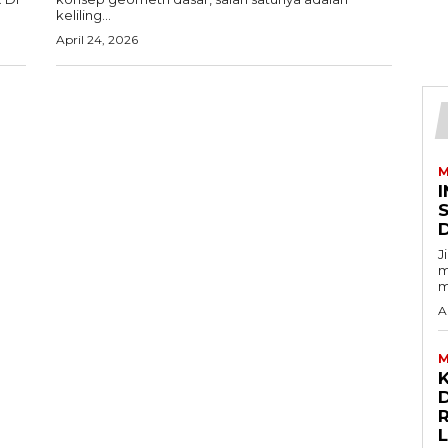
keliling...
April 24, 2026
M
I
J
m
m
A
M
D