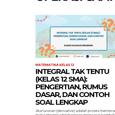
MATEMATIKA KELAS 12
INTEGRAL TAK TENTU
(KELAS 12 SMA):
PENGERTIAN, RUMUS
DASAR, DAN CONTOH
SOAL LENGKAP
Jika turunan (derivative) adalah proses memeca
maka integral adalah proses menyusun kembali.