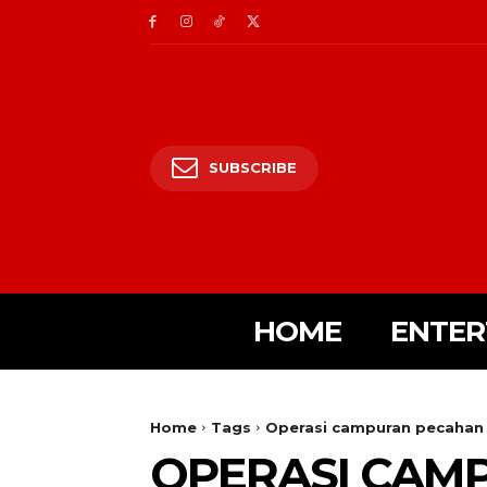
SUBSCRIBE
HOME
ENTER
Home
Tags
Operasi campuran pecahan
OPERASI CAM