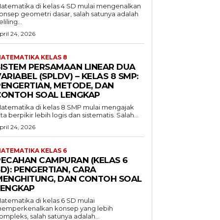
atematika di kelas 4 SD mulai mengenalkan
onsep geometri dasar, salah satunya adalah
liling...
pril 24, 2026
ATEMATIKA KELAS 8
SISTEM PERSAMAAN LINEAR DUA
ARIABEL (SPLDV) – KELAS 8 SMP:
PENGERTIAN, METODE, DAN
CONTOH SOAL LENGKAP
atematika di kelas 8 SMP mulai mengajak
ita berpikir lebih logis dan sistematis. Salah...
pril 24, 2026
ATEMATIKA KELAS 6
PECAHAN CAMPURAN (KELAS 6
D): PENGERTIAN, CARA
MENGHITUNG, DAN CONTOH SOAL
LENGKAP
atematika di kelas 6 SD mulai
emperkenalkan konsep yang lebih
ompleks, salah satunya adalah...