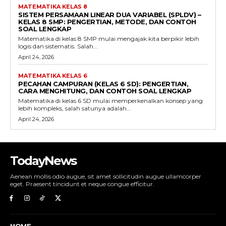
MATEMATIKA KELAS 8
SISTEM PERSAMAAN LINEAR DUA VARIABEL (SPLDV) –
KELAS 8 SMP: PENGERTIAN, METODE, DAN CONTOH
SOAL LENGKAP
Matematika di kelas 8 SMP mulai mengajak kita berpikir lebih
logis dan sistematis. Salah...
April 24, 2026
MATEMATIKA KELAS 6
PECAHAN CAMPURAN (KELAS 6 SD): PENGERTIAN,
CARA MENGHITUNG, DAN CONTOH SOAL LENGKAP
Matematika di kelas 6 SD mulai memperkenalkan konsep yang
lebih kompleks, salah satunya adalah...
April 24, 2026
TodayNews
Aenean mollis odio augue, sit amet sollicitudin augue ullamcorper
eget. Praesent tincidunt et neque congue efficitur.
HOME