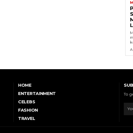
M
S
M
m
k
A
SUB
HOME
ENTERTAINMENT
To g
CELEBS
FASHION
TRAVEL