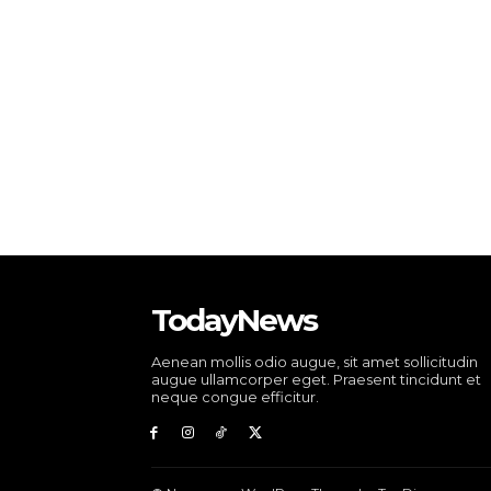
TodayNews
Aenean mollis odio augue, sit amet sollicitudin
augue ullamcorper eget. Praesent tincidunt et
neque congue efficitur.