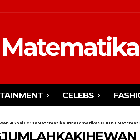
Matematika
TAINMENT
CELEBS
FASHI
wan #SoalCeritaMatematika #MatematikaSD #BSEMatematik
GJUMLAHKAKIHEWAN