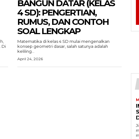
BANGUN DATAR (KELAS
4 SD): PENGERTIAN,
RUMUS, DAN CONTOH
SOAL LENGKAP
h,
Matematika di kelas 4 SD mulai mengenalkan
 Di
konsep geometri dasar, salah satunya adalah
keliling...
April 24, 2026
M
I
J
m
m