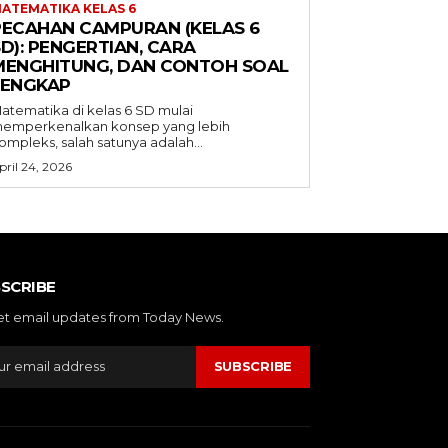
ATEMATIKA KELAS 6
PECAHAN CAMPURAN (KELAS 6
D): PENGERTIAN, CARA
MENGHITUNG, DAN CONTOH SOAL
LENGKAP
atematika di kelas 6 SD mulai
emperkenalkan konsep yang lebih
ompleks, salah satunya adalah...
pril 24, 2026
SCRIBE
et email updates from Today News.
SUBSCRIBE