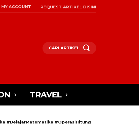
MY ACCOUNT
REQUEST ARTIKEL DISINI
CARI ARTIKEL
ON
TRAVEL
a #BelajarMatematika #OperasiHitung