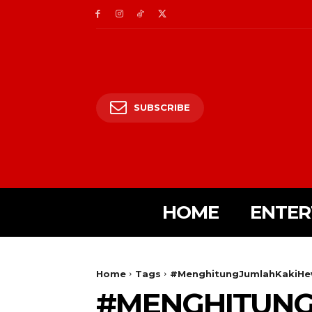
SUBSCRIBE
HOME
ENTER
Home
Tags
#MenghitungJumlahKakiHe
#MENGHITUN