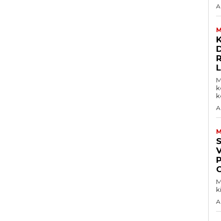
A
M
D
M
k
ke
A
M
V
M
k
A