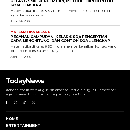
KELAS 8 SMP: PENGERTIAN, METODE, DAN CONTOH
SOAL LENGKAP
Matematika di kelas 8 SMP mulai mengajak kita berpikir lebih
logis dan sistematis. Salah...
April 24, 2026
MATEMATIKA KELAS 6
PECAHAN CAMPURAN (KELAS 6 SD): PENGERTIAN,
CARA MENGHITUNG, DAN CONTOH SOAL LENGKAP
Matematika di kelas 6 SD mulai memperkenalkan konsep yang
lebih kompleks, salah satunya adalah...
April 24, 2026
TodayNews
Aenean mollis odio augue, sit amet sollicitudin augue ullamcorper
eget. Praesent tincidunt et neque congue efficitur.
HOME
ENTERTAINMENT