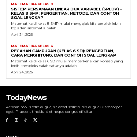
MATEMATIKA KELAS 8
SISTEM PERSAMAAN LINEAR DUA VARIABEL (SPLDV) –
KELAS 8 SMP: PENGERTIAN, METODE, DAN CONTOH
SOAL LENGKAP
Matematika di kelas 8 SMP mulai mengajak kita berpikir lebih
logis dan sistematis. Salah...
April 24, 2026
MATEMATIKA KELAS 6
PECAHAN CAMPURAN (KELAS 6 SD): PENGERTIAN,
CARA MENGHITUNG, DAN CONTOH SOAL LENGKAP
Matematika di kelas 6 SD mulai memperkenalkan konsep yang
lebih kompleks, salah satunya adalah...
April 24, 2026
TodayNews
Aenean mollis odio augue, sit amet sollicitudin augue ullamcorper
eget. Praesent tincidunt et neque congue efficitur.
HOME